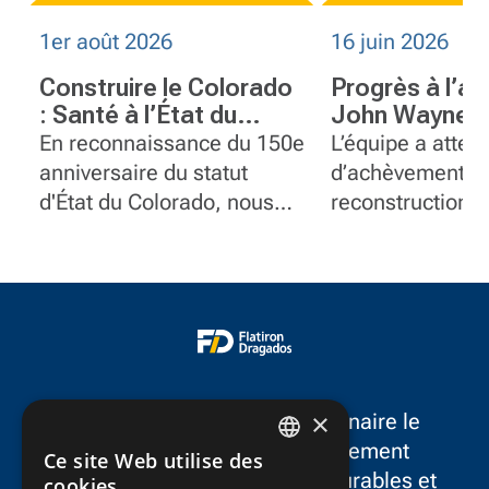
1er août 2026
16 juin 2026
Construire le Colorado
Progrès à l’a
: Santé à l’État du
John Wayne d
centenaire
comté d’Oran
En reconnaissance du 150e
L’équipe a attei
Californie
anniversaire du statut
d’achèvement du
d'État du Colorado, nous
reconstruction 
mettons en lumière
de 102 millions 
quelques-uns des projets
l’aéroport John
marquants de
dans le comté d
FlatironDragados dans
Californie.
l'État.
×
FlatironDragados est le partenaire le
plus fiable dans le développement
Ce site Web utilise des
ENGLISH
d’infrastructures résilientes, durables et
cookies