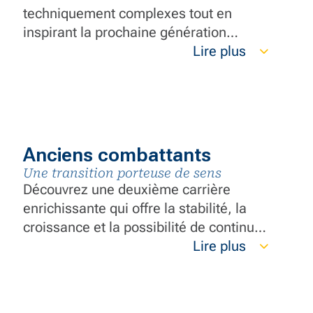
techniquement complexes tout en
inspirant la prochaine génération
d’innovateurs grâce à votre richesse de
Lire plus
connaissances. Votre expertise et votre
pensée novatrice sont essentielles pour
nous assurer une valeur
exceptionnelle.
Anciens combattants
Une transition porteuse de sens
Découvrez une deuxième carrière
enrichissante qui offre la stabilité, la
croissance et la possibilité de continuer
à construire votre pays d’une nouvelle
Lire plus
manière. Faites évoluer vos
compétences en leadership et en travail
d’équipe tout en appliquant la discipline