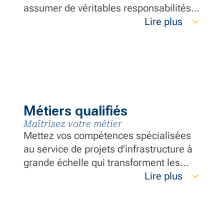
assumer de véritables responsabilités
et faire la différence dès le premier jour.
Lire plus
Vous contribuerez à divers projets,
collaborerez avec des experts du
secteur de premier plan et ferez
progresser votre carrière grâce à une
expérience pratique et à des
possibilités de développement continu.
Métiers qualifiés
Maîtrisez votre métier
Mettez vos compétences spécialisées
au service de projets d’infrastructure à
grande échelle qui transforment les
collectivités. Vous bénéficierez d’un
Lire plus
emploi stable, de formations avancées
et d’une culture axée sur la sécurité où
votre expertise est respectée. Faites