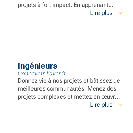
projets à fort impact. En apprenant
d’experts de premier plan dans le
Lire plus
secteur, vous construirez une base
solide et développerez des
compétences essentielles qui vous
démarqueront dans le secteur.
Ingénieurs
Concevoir l’avenir
Donnez vie à nos projets et bâtissez de
meilleures communautés. Menez des
projets complexes et mettez en œuvre
des solutions novatrices qui repoussent
Lire plus
les limites de l’ingénierie. Vous
bénéficierez du soutien de notre équipe
interne d’ingénieurs agréés,