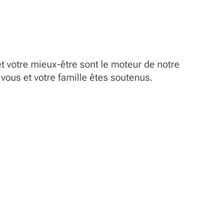
et l’éthique de travail que vous avez
développées au cours de votre service
pour avoir un impact significatif dans
les communautés à l’échelle nationale.
t votre mieux-être sont le moteur de notre
vous et votre famille êtes soutenus.