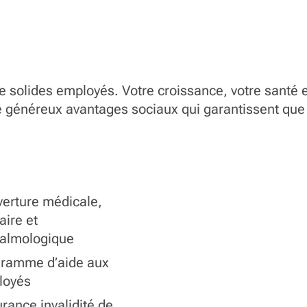
partie d’une équipe d’excellence qui
construit des infrastructures durables
pour les générations à venir.
 solides employés. Votre croissance, votre santé e
 de généreux avantages sociaux qui garantissent que 
erture médicale,
aire et
almologique
ramme d’aide aux
loyés
rance invalidité de