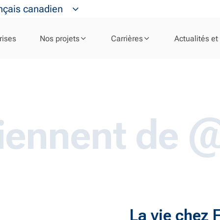
nçais canadien
rises
Nos projets
Carrières
Actualités et
nent de @FDc
La vie chez 