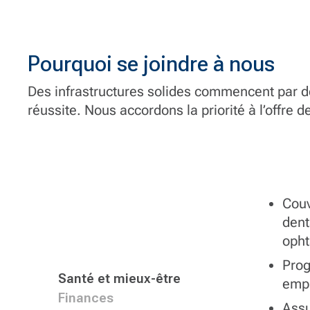
expérimentés dans les travaux
temporaires et en génie de la
construction.
Pourquoi se joindre à nous
Des infrastructures solides commencent par de
réussite. Nous accordons la priorité à l’offre
Couv
dent
opht
Prog
Santé et mieux-être
emp
Finances
Assu