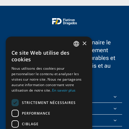
×
FlatironDragados est le partenaire le
plus fiable dans le développement
Ce site Web utilise des
ENGLISH
d’infrastructures résilientes, durables et
cookies
novatrices dans aux États-Unis et au
FRENCH
Nous utilisons des cookies pour
Canada.
personnaliser le contenu et analyser les
visites sur notre site. Nous ne partageons
aucune information concernant votre
utilisation de notre site.
En savoir plus
FlatironDragados
STRICTEMENT NÉCESSAIRES
À propos de nous
PERFORMANCE
Rejoignez-nous
CIBLAGE