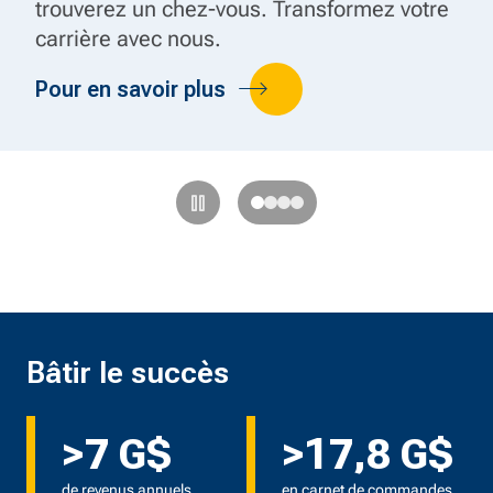
trouverez un chez-vous. Transformez votre
de navettes
carrière avec nous.
Pour en savoir plus
de LAX
En savoir plus
Bâtir le succès
>7 G$
>17,8 G$
de revenus annuels
en carnet de commandes