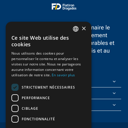
FlatironDragados dans
international G
l'État.
×
FlatironDragados est le partenaire le
plus fiable dans le développement
Ce site Web utilise des
ENGLISH
d’infrastructures résilientes, durables et
cookies
novatrices dans aux États-Unis et au
FRENCH
Nous utilisons des cookies pour
Canada.
personnaliser le contenu et analyser les
visites sur notre site. Nous ne partageons
aucune information concernant votre
utilisation de notre site.
En savoir plus
FlatironDragados
STRICTEMENT NÉCESSAIRES
À propos de nous
PERFORMANCE
Rejoignez-nous
CIBLAGE
FONCTIONNALITÉ