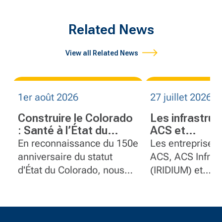
Related News
View all Related News
1er août 2026
27 juillet 2026
Construire le Colorado
Les infrastruc
: Santé à l’État du
ACS et
centenaire
FlatironDraga
En reconnaissance du 150e
Les entreprises
groupe ACS re
anniversaire du statut
ACS, ACS Infras
deux nations 
d'État du Colorado, nous
(IRIDIUM) et
l’ouverture du
mettons en lumière
FlatironDragado
international 
quelques-uns des projets
célébré l’inaugu
Howe
marquants de
officielle du pon