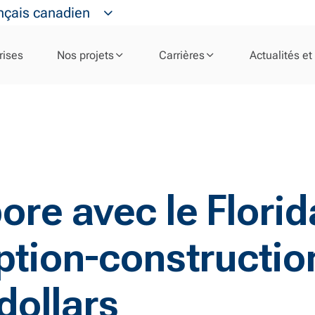
nçais canadien
rises
Nos projets
Carrières
Actualités et
ore avec le Flori
ption-constructio
dollars