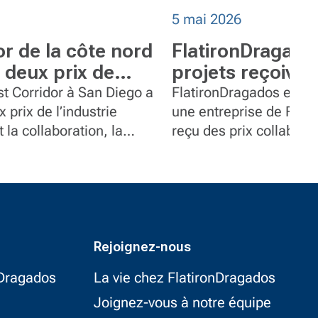
5 mai 2026
or de la côte nord
FlatironDragado
 deux prix de
projets reçoiven
e
reconnaissance
t Corridor à San Diego a
FlatironDragados et sa 
 prix de l’industrie
collaboration
une entreprise de Flat
 la collaboration, la
reçu des prix collaborat
internationale
et la mise en œuvre.
l’International Partnerin
Rejoignez-nous
nDragados
La vie chez FlatironDragados
Joignez-vous à notre équipe