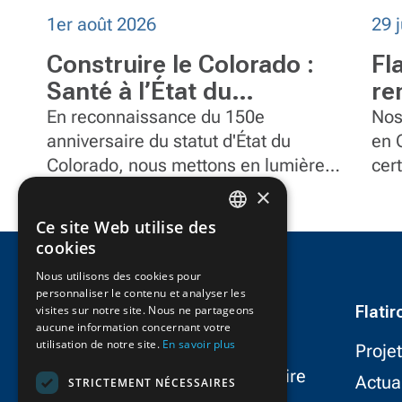
1er août 2026
29 j
Construire le Colorado :
Fl
Santé à l’État du
re
centenaire
sé
En reconnaissance du 150e
Nos
anniversaire du statut d'État du
d’
en 
Colorado, nous mettons en lumière
cert
en
quelques-uns des projets marquants
202
×
de FlatironDragados dans l'État.
per
Ce site Web utilise des
mati
ENGLISH
cookies
FRENCH
Nous utilisons des cookies pour
personnaliser le contenu et analyser les
Flati
visites sur notre site. Nous ne partageons
aucune information concernant votre
utilisation de notre site.
En savoir plus
Proje
FlatironDragados est le partenaire
Actua
STRICTEMENT NÉCESSAIRES
le plus fiable dans le