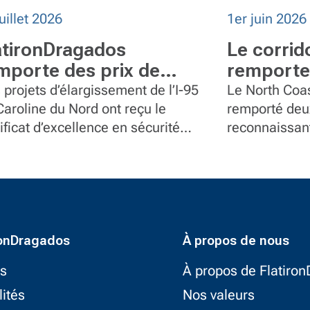
uillet 2026
1er juin 2026
atironDragados
Le corrid
mporte des prix de
remporte
curité pour des projets
l’industri
 projets d’élargissement de l’I-95
Le North Coas
élargissement de l’I-95
Caroline du Nord ont reçu le
remporté deux
ificat d’excellence en sécurité
reconnaissant
 Caroline du Nord
5 du NCDOL pour leur
coordination 
formance exceptionnelle en
ère de sécurité au travail.
ronDragados
À propos de nous
ts
À propos de Flatiro
lités
Nos valeurs