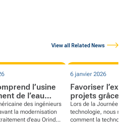
View all Related News
26
6 janvier 2026
omprend l’usine
Favoriser l’exce
ment de l’eau
projets grâce à 
technologie de
éricaine des ingénieurs
Lors de la Journée nati
 avant la modernisation
construction
technologie, nous rec
 traitement d’eau Orinda
comment la technologi
agados, mettant en
l’excellence des projet