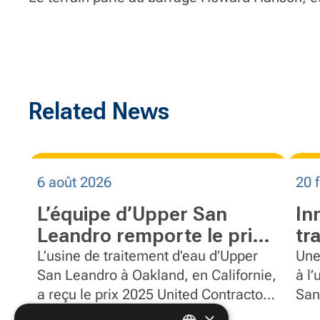
Related News
6 août 2026
20 
L’équipe d’Upper San
In
Leandro remporte le prix
tr
de sécurité UCON R.E.A.L.
Sa
L’usine de traitement d’eau d’Upper
Une
San Leandro à Oakland, en Californie,
Ca
à l
a reçu le prix 2025 United Contractors
San
Recognition Excellence, Awareness
l’u
×