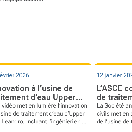
février 2026
12 janvier 20
novation à l’usine de
L’ASCE c
aitement d’eau Upper
de traite
n Leandro à Oakland,
d’Orinda
 vidéo met en lumière l’innovation
La Société am
lifornie
’usine de traitement d’eau d’Upper
civils met en
 Leandro, incluant l’ingénierie de
de l’usine de
n des plus grands anneaux de
de FlatironDr