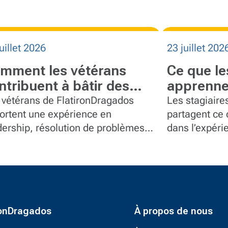
uillet 2026
23 juillet 202
mment les vétérans
Ce que le
ntribuent à bâtir des
apprenne
uipes plus fortes chez
Flatiron
 vétérans de FlatironDragados
Les stagiaire
atironDragados
ortent une expérience en
partagent ce q
dership, résolution de problèmes
dans l’expéri
service à des postes en gestion de
responsabilité
jet, communications, contrôle
umentaire et équipement.
ronDragados
À propos de nous