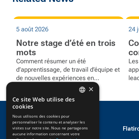
5 août 2026
24 j
Notre stage d’été en trois
Co
mots
co
éq
Comment résumer un été
Les
d’apprentissage, de travail d’équipe et
Fl
app
de nouvelles expériences en
lea
seulement trois mots?
et 
×
pro
Ce site Web utilise des
doc
ENGLISH
cookies
FRENCH
Nous utilisons des cookies pour
personnaliser le contenu et analyser les
Flati
visites sur notre site. Nous ne partageons
aucune information concernant votre