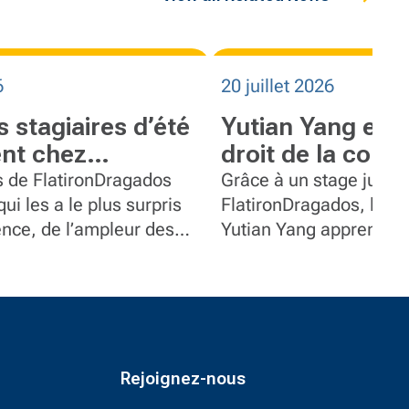
6
20 juillet 2026
s stagiaires d’été
Yutian Yang expl
nt chez
droit de la cons
Dragados
travers un stage
s de FlatironDragados
Grâce à un stage jurid
ui les a le plus surpris
chez FlatironDr
FlatironDragados, l’étud
ence, de l’ampleur des
Yutian Yang apprend le 
s à leur implication.
construction et acquier
expérience précieuse.
Rejoignez-nous