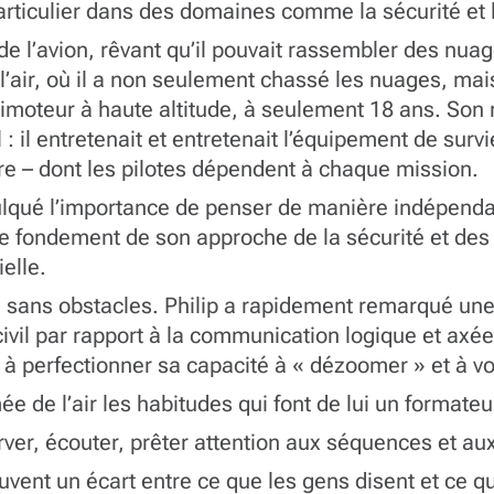
 particulier dans des domaines comme la sécurité e
 de l’avion, rêvant qu’il pouvait rassembler des nua
l’air, où il a non seulement chassé les nuages, ma
moteur à haute altitude, à seulement 18 ans. Son r
l : il entretenait et entretenait l’équipement de su
ore – dont les pilotes dépendent à chaque mission.
nculqué l’importance de penser de manière indépenda
e fondement de son approche de la sécurité et des
ielle.
 été sans obstacles. Philip a rapidement remarqué u
il par rapport à la communication logique et axée su
 à perfectionner sa capacité à « dézoomer » et à vo
ée de l’air les habitudes qui font de lui un formate
rver, écouter, prêter attention aux séquences et a
souvent un écart entre ce que les gens disent et ce qu