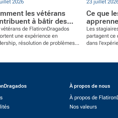
uillet 2026
23 juillet 202
mment les vétérans
Ce que le
ntribuent à bâtir des
apprenne
uipes plus fortes chez
Flatiron
 vétérans de FlatironDragados
Les stagiaire
atironDragados
ortent une expérience en
partagent ce q
dership, résolution de problèmes
dans l’expéri
service à des postes en gestion de
responsabilité
jet, communications, contrôle
umentaire et équipement.
ronDragados
À propos de nous
ts
À propos de Flatiro
lités
Nos valeurs