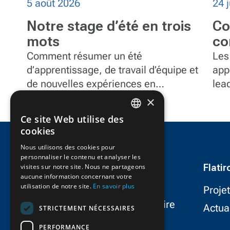
5 août 2026
24 j
Notre stage d’été en trois
Co
mots
co
éq
Comment résumer un été
Les
d’apprentissage, de travail d’équipe et
Fl
app
de nouvelles expériences en
lea
seulement trois mots?
et 
×
pro
Ce site Web utilise des
doc
ENGLISH
cookies
FRENCH
Nous utilisons des cookies pour
personnaliser le contenu et analyser les
Flati
visites sur notre site. Nous ne partageons
aucune information concernant votre
utilisation de notre site.
En savoir plus
Proje
FlatironDragados est le partenaire
Actua
STRICTEMENT NÉCESSAIRES
le plus fiable dans le
PERFORMANCE