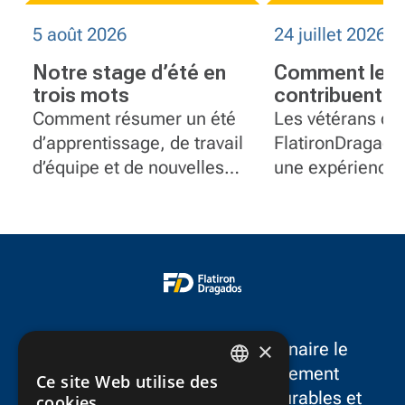
5 août 2026
24 juillet 2026
Notre stage d’été en
Comment les 
trois mots
contribuent à 
équipes plus 
Comment résumer un été
Les vétérans de
chez Flatiro
d’apprentissage, de travail
FlatironDragado
d’équipe et de nouvelles
une expérience 
expériences en seulement
leadership, réso
trois mots?
problèmes et se
postes en gesti
projet, communi
contrôle docume
équipement.
×
FlatironDragados est le partenaire le
plus fiable dans le développement
Ce site Web utilise des
ENGLISH
d’infrastructures résilientes, durables et
cookies