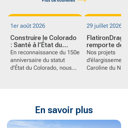
Plus de nouvelles
1er août 2026
29 juillet 2026
Construire le Colorado
FlatironDrag
: Santé à l’État du
remporte des 
centenaire
sécurité pour
En reconnaissance du 150e
Nos projets
projets
anniversaire du statut
d’élargissement 
d’élargissemen
d'État du Colorado, nous
Caroline du Nord
95 en Carolin
mettons en lumière
le certificat d’e
quelques-uns des projets
sécurité 2025 
marquants de
pour leur perfo
FlatironDragados dans
exceptionnelle 
l'État.
de sécurité au tr
En savoir plus