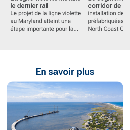
le dernier rail
corridor de la
atteint un jal
Le projet de la ligne violette
installation de p
au Maryland atteint une
préfabriquées t
étape importante pour la
North Coast Corr
liaison ferroviaire.
En savoir plus