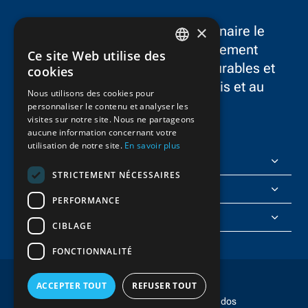
×
FlatironDragados est le partenaire le
plus fiable dans le développement
Ce site Web utilise des
ENGLISH
d’infrastructures résilientes, durables et
cookies
novatrices dans aux États-Unis et au
FRENCH
Nous utilisons des cookies pour
Canada.
personnaliser le contenu et analyser les
visites sur notre site. Nous ne partageons
aucune information concernant votre
utilisation de notre site.
En savoir plus
FlatironDragados
STRICTEMENT NÉCESSAIRES
À propos de nous
PERFORMANCE
Rejoignez-nous
CIBLAGE
FONCTIONNALITÉ
ACCEPTER TOUT
REFUSER TOUT
droit d'auteur © 2025 FlatironDragados