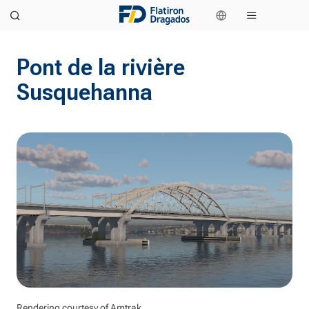
Pont de la rivière
Susquehanna
Rendering courtesy of Amtrak