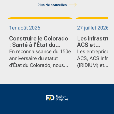
Plus de nouvelles
1er août 2026
27 juillet 2026
Construire le Colorado
Les infrastruc
: Santé à l’État du
ACS et
centenaire
FlatironDraga
En reconnaissance du 150e
Les entreprises
groupe ACS re
anniversaire du statut
ACS, ACS Infras
deux nations 
d'État du Colorado, nous
(IRIDIUM) et
l’ouverture du
mettons en lumière
FlatironDragado
international 
quelques-uns des projets
célébré l’inaugu
Howe
marquants de
officielle du pon
FlatironDragados dans
international G
l'État.